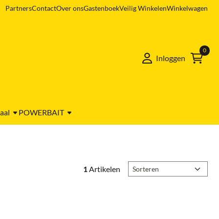
Partners
Contact
Over ons
Gastenboek
Veilig Winkelen
Winkelwagen
0
Inloggen
aal
POWERBAIT
Sorteermethode
1
Artikelen