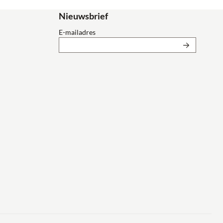
Nieuwsbrief
Vul je e-mailadres in voor de nieuwsbrief
E-mailadres