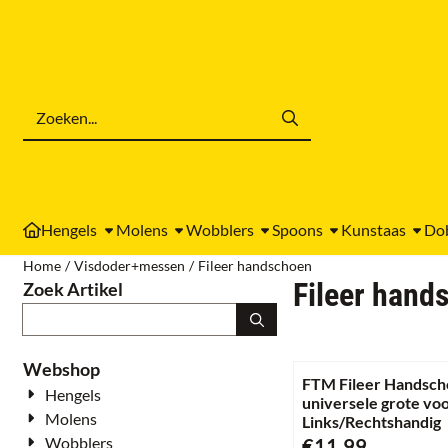
Cookievoorkeuren zijn momenteel gesloten.
Zoeken
Hengels
Molens
Wobblers
Spoons
Kunstaas
Do
Home
/
Visdoder+messen
/
Fileer handschoen
Fileer hand
Zoek Artikel
Zoeken
Webshop
FTM Fileer Handsc
Hengels
universele grote vo
Molens
Links/Rechtshandig
Prijs: 11,99
Wobblers
€11,99