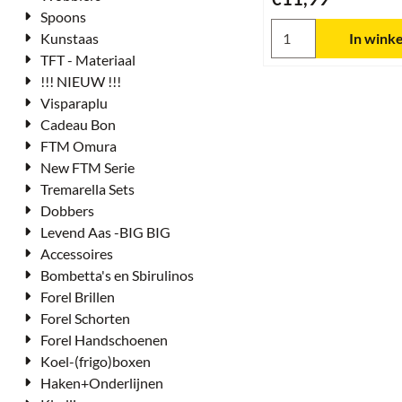
Spoons
Aantal kiezen voor F
Kunstaas
In wink
TFT - Materiaal
!!! NIEUW !!!
Visparaplu
Cadeau Bon
FTM Omura
New FTM Serie
Tremarella Sets
Dobbers
Levend Aas -BIG BIG
Accessoires
Bombetta's en Sbirulinos
Forel Brillen
Forel Schorten
Forel Handschoenen
Koel-(frigo)boxen
Haken+Onderlijnen