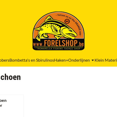
bbers
Bombetta's en Sbirulinos
Haken+Onderlijnen
Klein Materi
schoen
hoen
or