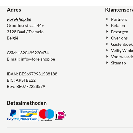
Adres
Klantenser
Forelshop.be
Partners
Grootlosestraat 44+
Betalen
3128 Baal / Tremelo
Bezorgen
België
Over ons
Gastenboek
Veilig Wink
GSM:
+320495220474
Voorwaard
E-mail:
info@forelshop.be
Sitemap
IBAN: BE56979931538188
BIC: ARSTBE22
Btw: BE0772228579
Betaalmethoden