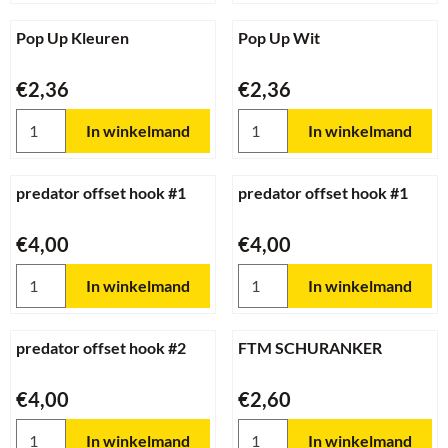
Pop Up Kleuren
Pop Up Wit
Prijs: 2,36
Prijs: 2,36
€2,36
€2,36
Aantal kiezen voor Pop Up Kleuren
Aantal kiezen voor Pop Up Wi
In winkelmand
In winkelmand
predator offset hook #1
predator offset hook #1
Prijs: 4,00
Prijs: 4,00
€4,00
€4,00
Aantal kiezen voor predator offset hook #1
Aantal kiezen voor predator of
In winkelmand
In winkelmand
predator offset hook #2
FTM SCHURANKER
Prijs: 4,00
Prijs: 2,60
€4,00
€2,60
Aantal kiezen voor predator offset hook #2
Aantal kiezen voor FTM SC
In winkelmand
In winkelmand