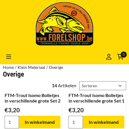
Cookievoorkeuren zijn momenteel gesloten.
0
Home
/
Klein Materiaal
/
Overige
Overige
Sorteermethode
14
Artikelen
FTM-Trout Isomo Bolletjes
FTM-Trout Isomo Bolletjes
in verschillende grote Set 2
in verschillende grote Set 1
Prijs: 3,20
Prijs: 3,20
€3,20
€3,20
Aantal kiezen voor FTM-Trout Isomo Bolletjes in verschillende 
Aantal kiezen voor FTM-Trout I
In winkelmand
In winkelmand