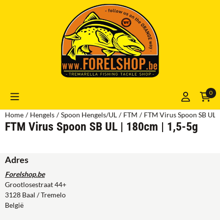
Cookievoorkeuren zijn momenteel gesloten.
0
Home
/
Hengels
/
Spoon Hengels/UL
/
FTM
/
FTM Virus Spoon SB UL |
FTM Virus Spoon SB UL | 180cm | 1,5-5g
Adres
Forelshop.be
Grootlosestraat 44+
3128 Baal / Tremelo
België