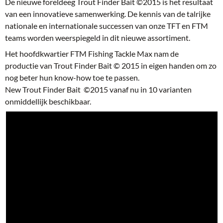
De nieuwe foreldeeg Trout Finder Bait ©2015 is het resultaat
van een innovatieve samenwerking. De kennis van de talrijke
nationale en internationale successen van onze TFT en FTM
teams worden weerspiegeld in dit nieuwe assortiment.
Het hoofdkwartier FTM Fishing Tackle Max nam de
productie van Trout Finder Bait © 2015 in eigen handen om zo
nog beter hun know-how toe te passen.
New Trout Finder Bait ©2015 vanaf nu in 10 varianten
onmiddellijk beschikbaar.