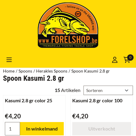
Cookievoorkeuren zijn momenteel gesloten.
0
Home
/
Spoons
/
Herakles Spoons
/
Spoon Kasumi 2.8 gr
Spoon Kasumi 2.8 gr
Sorteermethode
15
Artikelen
Kasumi 2.8 gr color 25
Kasumi 2.8 gr color 100
Prijs: 4,20
Prijs: 4,20
€4,20
€4,20
Aantal kiezen voor Kasumi 2.8 gr color 25
In winkelmand
Uitverkocht