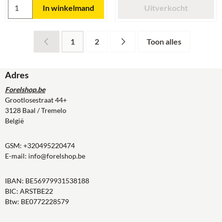
Aantal kiezen voor Mukai Backstroke S 3.5Gr 55MM Green Pi
In winkelmand
Uitverkocht
1
2
Toon alles
Adres
Forelshop.be
Grootlosestraat 44+
3128 Baal / Tremelo
België
GSM:
+320495220474
E-mail:
info@forelshop.be
IBAN: BE56979931538188
BIC: ARSTBE22
Btw: BE0772228579