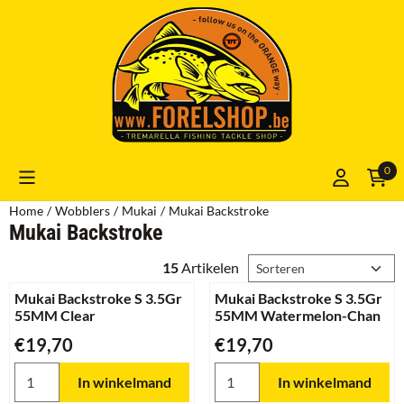
Cookievoorkeuren zijn momenteel gesloten.
0
Home
/
Wobblers
/
Mukai
/
Mukai Backstroke
Mukai Backstroke
Sorteermethode
15
Artikelen
Mukai Backstroke S 3.5Gr
Mukai Backstroke S 3.5Gr
55MM Clear
55MM Watermelon-Chan
Prijs: 19,70
Prijs: 19,70
€19,70
€19,70
Aantal kiezen voor Mukai Backstroke S 3.5Gr 55MM Clear
Aantal kiezen voor Mukai Ba
In winkelmand
In winkelmand