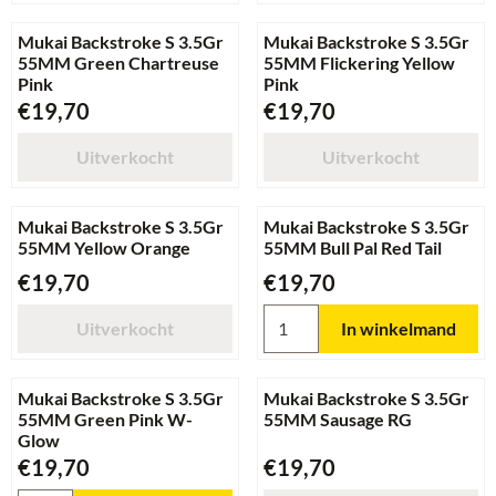
Mukai Backstroke S 3.5Gr
Mukai Backstroke S 3.5Gr
55MM Green Chartreuse
55MM Flickering Yellow
Pink
Pink
Prijs: 19,70
Prijs: 19,70
€19,70
€19,70
Uitverkocht
Uitverkocht
Mukai Backstroke S 3.5Gr
Mukai Backstroke S 3.5Gr
55MM Yellow Orange
55MM Bull Pal Red Tail
Prijs: 19,70
Prijs: 19,70
€19,70
€19,70
Aantal kiezen voor Mukai Back
Uitverkocht
In winkelmand
Mukai Backstroke S 3.5Gr
Mukai Backstroke S 3.5Gr
55MM Green Pink W-
55MM Sausage RG
Glow
Prijs: 19,70
Prijs: 19,70
€19,70
€19,70