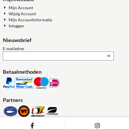
Mijn Account
Wijzig Account
Mijn Accountinformatie
Inloggen
Nieuwsbrief
Vul je e-mailadres in voor de nieuwsbrief
E-mailadres
Betaalmethoden
Partners
KvK: 772228579 - Btw: BE 0772228579