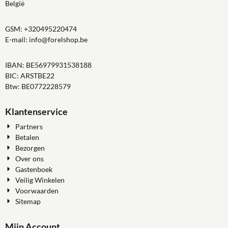
België
GSM:
+320495220474
E-mail:
info@forelshop.be
IBAN: BE56979931538188
BIC: ARSTBE22
Btw: BE0772228579
Klantenservice
Partners
Betalen
Bezorgen
Over ons
Gastenboek
Veilig Winkelen
Voorwaarden
Sitemap
Mijn Account