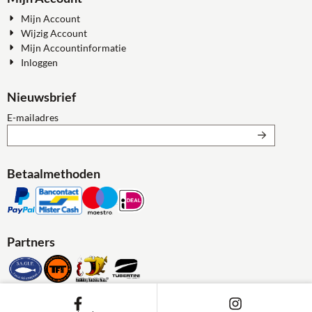
Mijn Account
Wijzig Account
Mijn Accountinformatie
Inloggen
Nieuwsbrief
Vul je e-mailadres in voor de nieuwsbrief
E-mailadres
Betaalmethoden
Partners
KvK: 772228579 - Btw: BE 0772228579