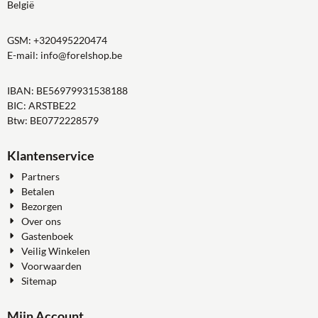
België
GSM:
+320495220474
E-mail:
info@forelshop.be
IBAN: BE56979931538188
BIC: ARSTBE22
Btw: BE0772228579
Klantenservice
Partners
Betalen
Bezorgen
Over ons
Gastenboek
Veilig Winkelen
Voorwaarden
Sitemap
Mijn Account