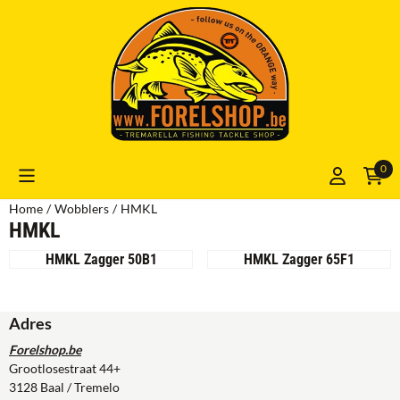
Cookievoorkeuren zijn momenteel gesloten.
0
Home
/
Wobblers
/
HMKL
HMKL
HMKL Zagger 50B1
HMKL Zagger 65F1
Adres
Forelshop.be
Grootlosestraat 44+
3128 Baal / Tremelo