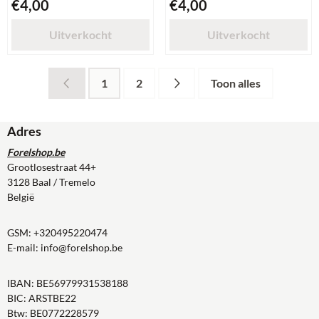
Prijs: 4,00
Prijs: 4,00
€4,00
€4,00
Uitverkocht
Uitverkocht
1
2
Toon alles
Adres
Forelshop.be
Grootlosestraat 44+
3128 Baal / Tremelo
België
GSM:
+320495220474
E-mail:
info@forelshop.be
IBAN: BE56979931538188
BIC: ARSTBE22
Btw: BE0772228579