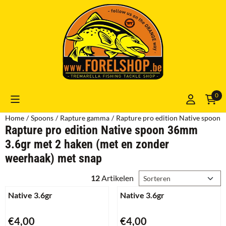
Cookievoorkeuren zijn momenteel gesloten.
0
Home
/
Spoons
/
Rapture gamma
/
Rapture pro edition Native spoon 
Rapture pro edition Native spoon 36mm
3.6gr met 2 haken (met en zonder
weerhaak) met snap
Sorteermethode
12
Artikelen
Native 3.6gr
Native 3.6gr
Prijs: 4,00
Prijs: 4,00
€4,00
€4,00