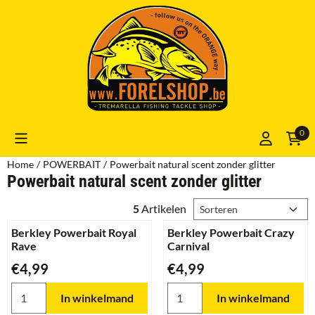
Cookievoorkeuren zijn momenteel gesloten.
0
Home
/
POWERBAIT
/
Powerbait natural scent zonder glitter
Powerbait natural scent zonder glitter
Sorteermethode
5
Artikelen
Berkley Powerbait Royal
Berkley Powerbait Crazy
Rave
Carnival
Prijs: 4,99
Prijs: 4,99
€4,99
€4,99
Aantal kiezen voor Berkley Powerbait Royal Rave
Aantal kiezen voor Berkley Po
In winkelmand
In winkelmand