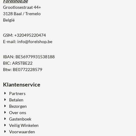
Forelshop.be
Grootlosestraat 44+
3128 Baal / Tremelo
België
GSM:
+320495220474
E-mail:
info@forelshop.be
IBAN: BE56979931538188
BIC: ARSTBE22
Btw: BE0772228579
Klantenservice
Partners
Betalen
Bezorgen
Over ons
Gastenboek
Veilig Winkelen
Voorwaarden