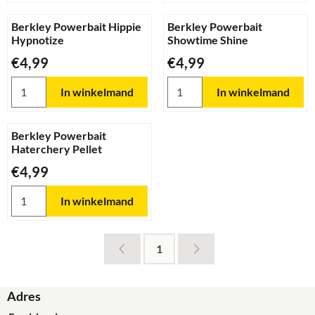
Berkley Powerbait Hippie
Berkley Powerbait
Hypnotize
Showtime Shine
Prijs: 4,99
Prijs: 4,99
€4,99
€4,99
Aantal kiezen voor Berkley Powerbait Hippie Hypnotize
Aantal kiezen voor Berkley Po
In winkelmand
In winkelmand
Berkley Powerbait
Haterchery Pellet
Prijs: 4,99
€4,99
Aantal kiezen voor Berkley Powerbait Haterchery Pellet
In winkelmand
1
Adres