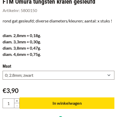
FTM Omura tungsten kralen gesleufd
Artikelnr:
5800150
rond gat gesleufd; diverse diameters/kleuren; aantal: x stuks !
diam. 2,8mm = 0,18g.
diam. 3,3mm = 0,30g.
diam. 3,8mm = 0,47g.
diam. 4,6mm = 0,75g.
Maat
€
3,90
Aantal
+
In winkelwagen
-