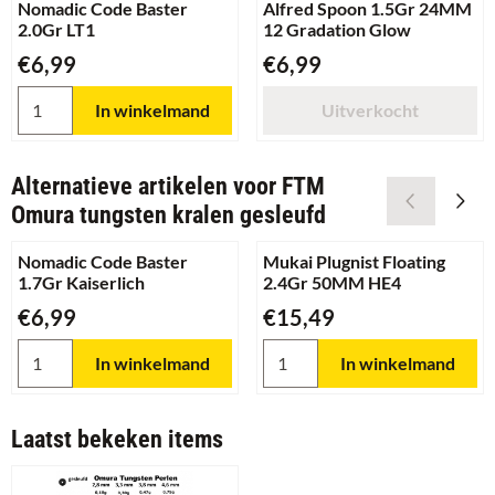
Nomadic Code Baster
Alfred Spoon 1.5Gr 24MM
2.0Gr LT1
12 Gradation Glow
Prijs: 6,99
Prijs: 6,99
€6,99
€6,99
Aantal kiezen voor Nomadic Code Baster 2.0Gr LT1
In winkelmand
Uitverkocht
Alternatieve artikelen voor
FTM
Omura tungsten kralen gesleufd
Nomadic Code Baster
Mukai Plugnist Floating
1.7Gr Kaiserlich
2.4Gr 50MM HE4
Prijs: 6,99
Prijs: 15,49
€6,99
€15,49
Aantal kiezen voor Nomadic Code Baster 1.7Gr Kaiserlich
Aantal kiezen voor Mukai Plu
In winkelmand
In winkelmand
Laatst bekeken items