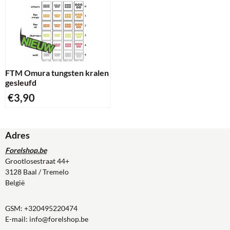
FTM Omura tungsten kralen
gesleufd
€
3,90
Adres
Forelshop.be
Grootlosestraat 44+
3128 Baal / Tremelo
België
GSM:
+320495220474
E-mail:
info@forelshop.be