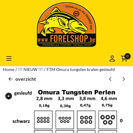
Cookievoorkeuren zijn momenteel gesloten.
0
Home
/
!!! NIEUW !!!
/
FTM Omura tungsten kralen gesleufd
overzicht