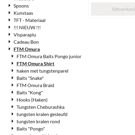
Spoons
Uitverkoc
Kunstaas
TFT - Materiaal
!!! NIEUW !!!
Visparaplu
Cadeau Bon
FTM Omura
FTM Omura Baits Pongo junior
FTM Omura Shirt
haken met tungstenparel
Baits "Snake"
FTM Omura Braid
Baits "Kong"
Hooks (Haken)
Tungsten Cheburashka
tungsten kralen gesleufd
tungsten kralen rond
Baits "Pongo"