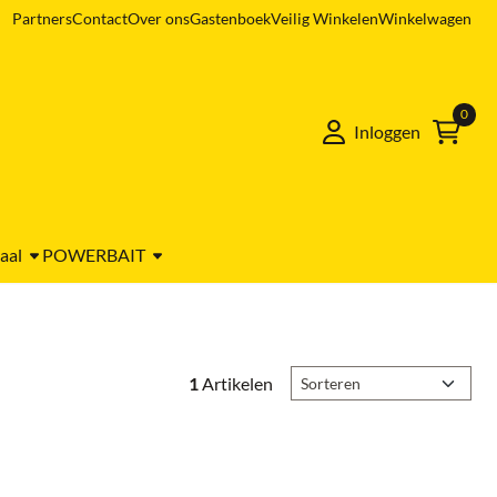
Partners
Contact
Over ons
Gastenboek
Veilig Winkelen
Winkelwagen
0
Inloggen
aal
POWERBAIT
Sorteermethode
1
Artikelen