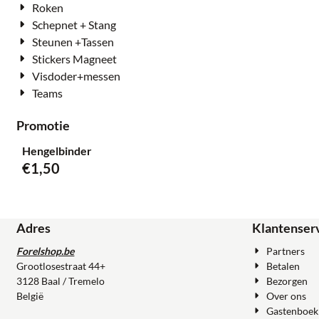
Roken
Schepnet + Stang
Steunen +Tassen
Stickers Magneet
Visdoder+messen
Teams
Promotie
Hengelbinder
€
1,50
Adres
Klantenser
Forelshop.be
Partners
Grootlosestraat 44+
Betalen
3128 Baal / Tremelo
Bezorgen
België
Over ons
Gastenboek