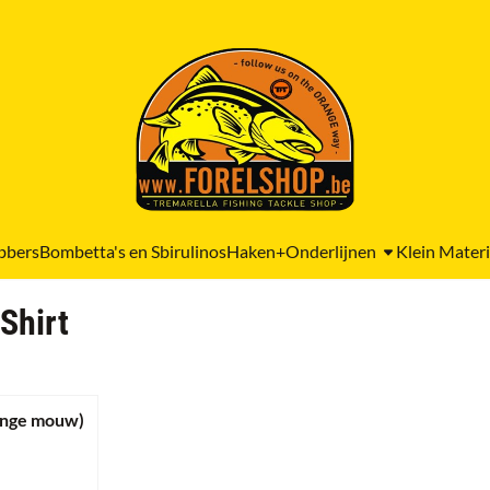
bbers
Bombetta's en Sbirulinos
Haken+Onderlijnen
Klein Materi
Shirt
ange mouw)