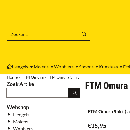
Cookievoorkeuren zijn momenteel gesloten.
Zoeken
Hengels
Molens
Wobblers
Spoons
Kunstaas
Do
Home
/
FTM Omura
/
FTM Omura Shirt
FTM Omura 
Zoek Artikel
Zoeken
Webshop
FTM Omura Shirt (l
Hengels
Molens
Prijs: 35,95
€35,95
Wobblers