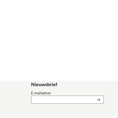
Nieuwsbrief
Vul je e-mailadres in voor de nieuwsbrief
E-mailadres