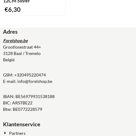
12CM Silver
€
6,30
Adres
Forelshop.be
Grootlosestraat 44+
3128 Baal / Tremelo
België
GSM:
+320495220474
E-mail:
info@forelshop.be
IBAN: BE56979931538188
BIC: ARSTBE22
Btw: BE0772228579
Klantenservice
Partners