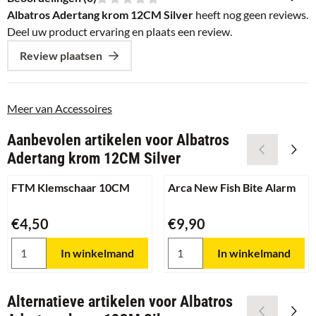
Albatros Adertang krom 12CM Silver
heeft nog geen reviews.
Deel uw product ervaring en plaats een review.
Review plaatsen
Meer van Accessoires
Aanbevolen artikelen voor
Albatros
Adertang krom 12CM Silver
FTM Klemschaar 10CM
Arca New Fish Bite Alarm
Prijs: 4,50
Prijs: 9,90
€4,50
€9,90
Aantal kiezen voor FTM Klemschaar 10CM
Aantal kiezen voor Arca New F
In winkelmand
In winkelmand
Alternatieve artikelen voor
Albatros