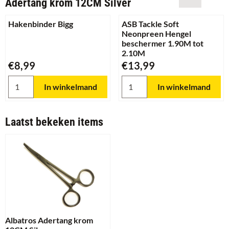
Adertang krom 12CM Silver
Hakenbinder Bigg
ASB Tackle Soft
Neonpreen Hengel
beschermer 1.90M tot
2.10M
Prijs: 8,99
Prijs: 13,99
€8,99
€13,99
Aantal kiezen voor Hakenbinder Bigg
Aantal kiezen voor ASB Tackl
In winkelmand
In winkelmand
Laatst bekeken items
Albatros Adertang krom