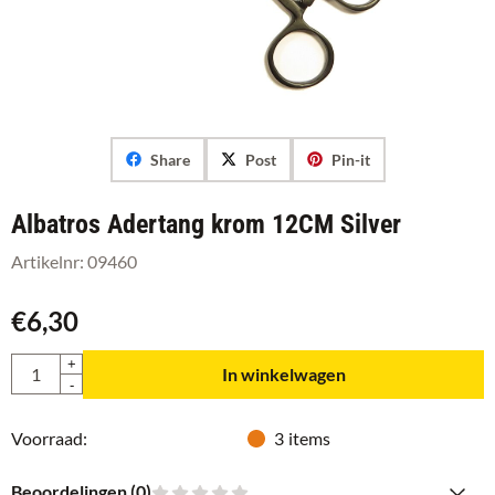
Share
Post
Pin-it
Albatros Adertang krom 12CM Silver
Artikelnr:
09460
€
6,30
Aantal
+
In winkelwagen
-
Voorraad:
3
items
Beoordelingen (
0
)