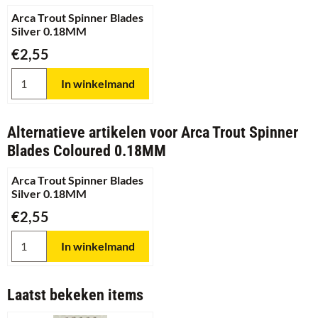
Arca Trout Spinner Blades
Silver 0.18MM
Prijs: 2,55
€2,55
Aantal kiezen voor Arca Trout Spinner Blades Silver 0.18MM
In winkelmand
Alternatieve artikelen voor
Arca Trout Spinner
Blades Coloured 0.18MM
Arca Trout Spinner Blades
Silver 0.18MM
Prijs: 2,55
€2,55
Aantal kiezen voor Arca Trout Spinner Blades Silver 0.18MM
In winkelmand
Laatst bekeken items