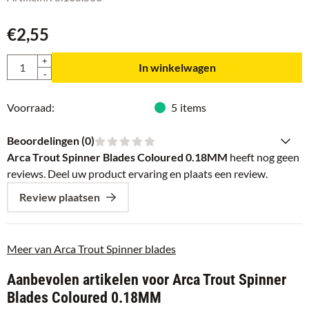
€
2,55
Aantal
+
In winkelwagen
-
Voorraad:
5
items
Beoordelingen (
0
)
Arca Trout Spinner Blades Coloured 0.18MM
heeft nog geen
reviews. Deel uw product ervaring en plaats een review.
Review plaatsen
Meer van Arca Trout Spinner blades
Aanbevolen artikelen voor
Arca Trout Spinner
Blades Coloured 0.18MM