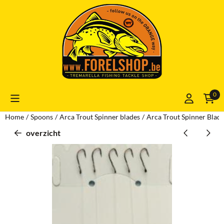
Cookievoorkeuren zijn momenteel gesloten.
0
Home
/
Spoons
/
Arca Trout Spinner blades
/
Arca Trout Spinner Bla
overzicht