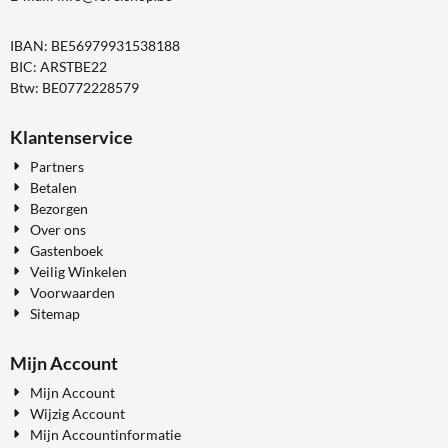
IBAN: BE56979931538188
BIC: ARSTBE22
Btw: BE0772228579
Klantenservice
Partners
Betalen
Bezorgen
Over ons
Gastenboek
Veilig Winkelen
Voorwaarden
Sitemap
Mijn Account
Mijn Account
Wijzig Account
Mijn Accountinformatie