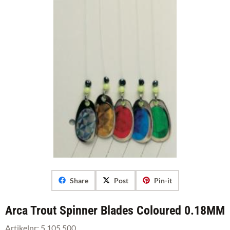
Share
Post
Pin-it
Arca Trout Spinner Blades Coloured 0.18MM
Artikelnr:
5.105.500