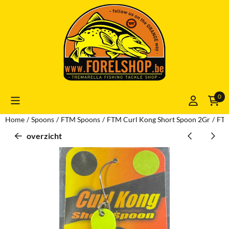
Cookievoorkeuren zijn momenteel gesloten.
0
Home
/
Spoons
/
FTM Spoons
/
FTM Curl Kong Short Spoon 2Gr
/
FTM
overzicht