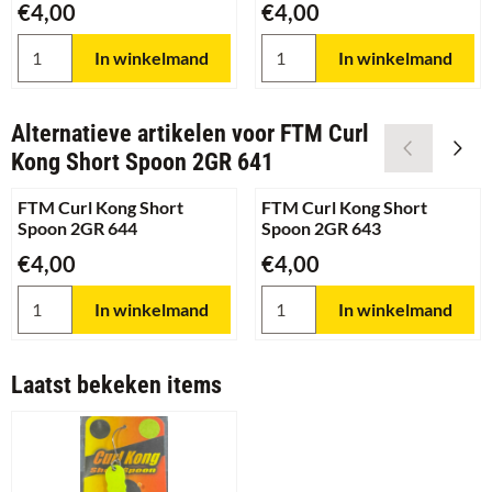
Prijs: 4,00
Prijs: 4,00
€4,00
€4,00
Aantal kiezen voor FTM Curl Kong Short Spoon 2GR 646
Aantal kiezen voor FTM Curl 
In winkelmand
In winkelmand
Alternatieve artikelen voor
FTM Curl
Kong Short Spoon 2GR 641
FTM Curl Kong Short
FTM Curl Kong Short
Spoon 2GR 644
Spoon 2GR 643
Prijs: 4,00
Prijs: 4,00
€4,00
€4,00
Aantal kiezen voor FTM Curl Kong Short Spoon 2GR 644
Aantal kiezen voor FTM Curl 
In winkelmand
In winkelmand
Laatst bekeken items