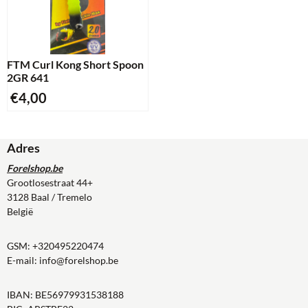
FTM Curl Kong Short Spoon
2GR 641
€
4,00
Adres
Forelshop.be
Grootlosestraat 44+
3128 Baal / Tremelo
België
GSM:
+320495220474
E-mail:
info@forelshop.be
IBAN: BE56979931538188