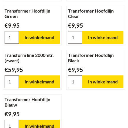
Transformer Hoofdlijn
Transformer Hoofdlijn
Green
Clear
Prijs: 9,95
Prijs: 9,95
€9,95
€9,95
Aantal kiezen voor Transformer Hoofdlijn Green
Aantal kiezen voor Transforme
In winkelmand
In winkelmand
Transform line 2000mtr.
Transformer Hoofdlijn
(zwart)
Black
Prijs: 59,95
Prijs: 9,95
€59,95
€9,95
Aantal kiezen voor Transform line 2000mtr. (zwart)
Aantal kiezen voor Transforme
In winkelmand
In winkelmand
Transformer Hoofdlijn
Blauw
Prijs: 9,95
€9,95
Aantal kiezen voor Transformer Hoofdlijn Blauw
In winkelmand