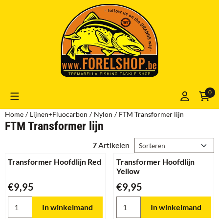
Cookievoorkeuren zijn momenteel gesloten.
0
Home
/
Lijnen+Fluocarbon
/
Nylon
/
FTM Transformer lijn
FTM Transformer lijn
Sorteermethode
7
Artikelen
Transformer Hoofdlijn Red
Transformer Hoofdlijn
Yellow
Prijs: 9,95
Prijs: 9,95
€9,95
€9,95
Aantal kiezen voor Transformer Hoofdlijn Red
Aantal kiezen voor Transforme
In winkelmand
In winkelmand