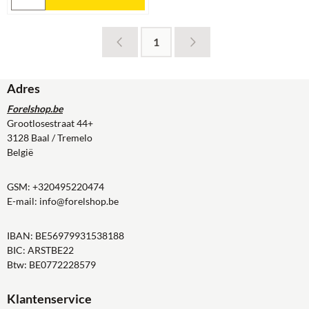
1
Adres
Forelshop.be
Grootlosestraat 44+
3128 Baal / Tremelo
België
GSM:
+320495220474
E-mail:
info@forelshop.be
IBAN: BE56979931538188
BIC: ARSTBE22
Btw: BE0772228579
Klantenservice